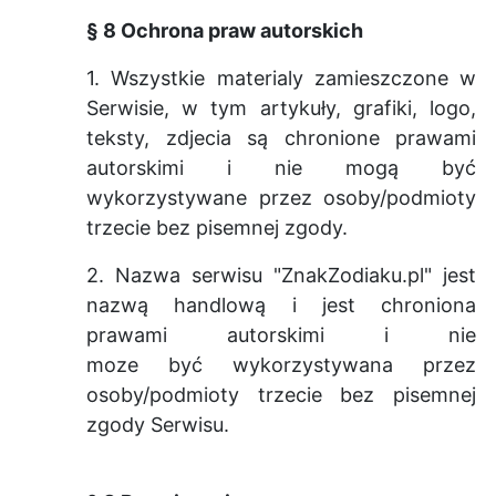
§ 8 Ochrona praw autorskich
1. Wszystkie materialy zamieszczone w
Serwisie, w tym artyku
ł
y, grafiki, logo,
teksty, zdjecia s
ą
chronione prawami
autorskimi i nie mog
ą
by
ć
wykorzystywane przez osoby/podmioty
trzecie bez pisemnej zgody.
2. Nazwa serwisu "ZnakZodiaku.pl" jest
nazw
ą
handlow
ą
i jest chroniona
prawami autorskimi i
nie
moze
by
ć
wykorzystywana przez
osoby/podmioty trzecie bez pisemnej
zgody Serwisu.