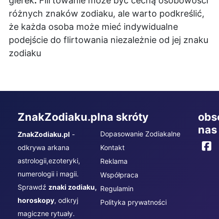
gierek
.
Flirtowanie może być cechą osobowości
różnych znaków zodiaku, ale warto podkreślić,
że każda osoba może mieć indywidualne
podejście do flirtowania niezależnie od jej znaku
zodiaku
ZnakZodiaku.pl
na skróty
obs
nas
Dopasowanie Zodiakalne
ZnakZodiaku.pl
-
odkrywa arkana
Kontakt
astrologii,ezoteryki,
Reklama
numerologii i magii.
Współpraca
Sprawdź
znaki zodiaku,
Regulamin
horoskopy
, odkryj
Polityka prywatności
magiczne rytuały.